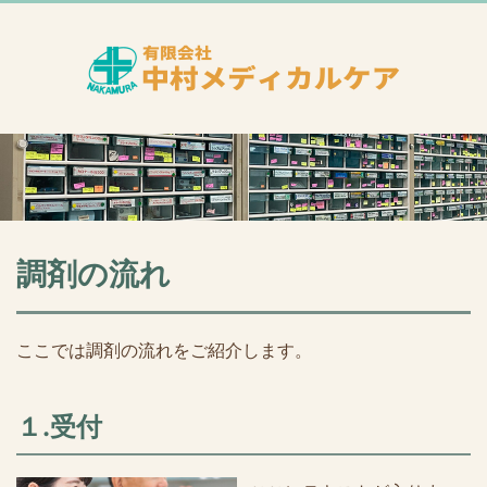
調剤の流れ
ここでは調剤の流れをご紹介します。
１.受付