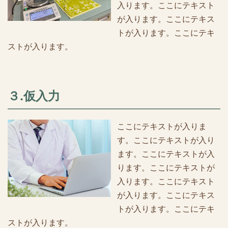
入ります。ここにテキスト
が入ります。ここにテキス
トが入ります。ここにテキ
ストが入ります。
３.仮入力
ここにテキストが入りま
す。ここにテキストが入り
ます。ここにテキストが入
ります。ここにテキストが
入ります。ここにテキスト
が入ります。ここにテキス
トが入ります。ここにテキ
ストが入ります。