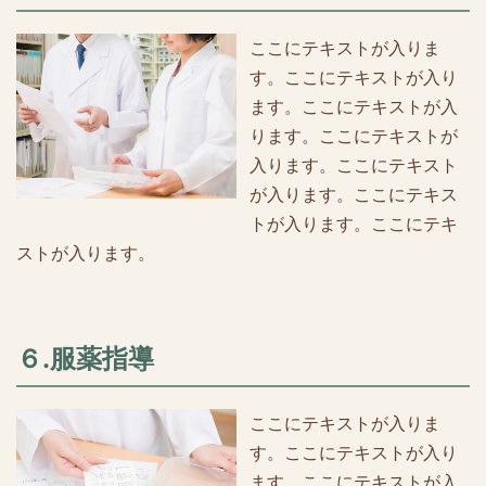
ここにテキストが入りま
す。ここにテキストが入り
ます。ここにテキストが入
ります。ここにテキストが
入ります。ここにテキスト
が入ります。ここにテキス
トが入ります。ここにテキ
ストが入ります。
６.服薬指導
ここにテキストが入りま
す。ここにテキストが入り
ます。ここにテキストが入